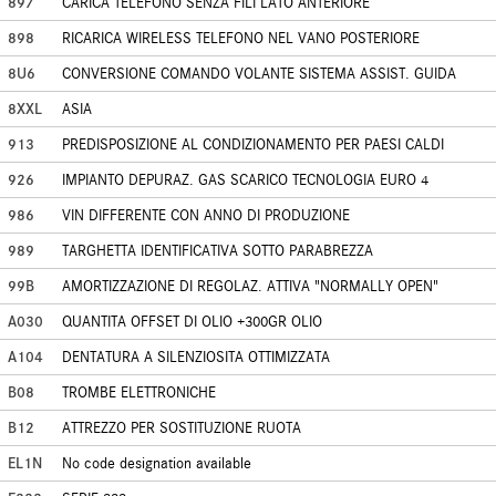
897
CARICA TELEFONO SENZA FILI LATO ANTERIORE
898
RICARICA WIRELESS TELEFONO NEL VANO POSTERIORE
8U6
CONVERSIONE COMANDO VOLANTE SISTEMA ASSIST. GUIDA
8XXL
ASIA
913
PREDISPOSIZIONE AL CONDIZIONAMENTO PER PAESI CALDI
926
IMPIANTO DEPURAZ. GAS SCARICO TECNOLOGIA EURO 4
986
VIN DIFFERENTE CON ANNO DI PRODUZIONE
989
TARGHETTA IDENTIFICATIVA SOTTO PARABREZZA
99B
AMORTIZZAZIONE DI REGOLAZ. ATTIVA "NORMALLY OPEN"
A030
QUANTITA OFFSET DI OLIO +300GR OLIO
A104
DENTATURA A SILENZIOSITA OTTIMIZZATA
B08
TROMBE ELETTRONICHE
B12
ATTREZZO PER SOSTITUZIONE RUOTA
EL1N
No code designation available