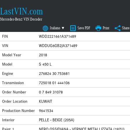
LastVIN.com
Mercedes-Benz VIN Decoder
Italiano ▼
Save PDF
Print
Share
FIN
WDD2221661A371489
VIN
WDDUG6GB2JA371489
Model Year
2018
Model
S 450 L
Engine
276824 30 753681
Transmission
725018 01 444106
Order Number
0 7 849 31078
Order Location
KUWAIT
Production Number
9641534
Interior
PELLE - BEIGE (205A)
Paint 1
NERO OSSIDIANA - VERNICE METALLIZZATA (197U)