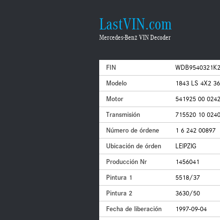
LastVIN.com
Mercedes-Benz VIN Decoder
FIN
WDB9540321K2
Modelo
1843 LS 4X2 3
Motor
541925 00 024
Transmisión
715520 10 024
Número de órdene
1 6 242 00897
Ubicación de órden
LEIPZIG
Producción Nr
1456041
Pintura 1
5518/37
Pintura 2
3630/50
Fecha de liberación
1997-09-04