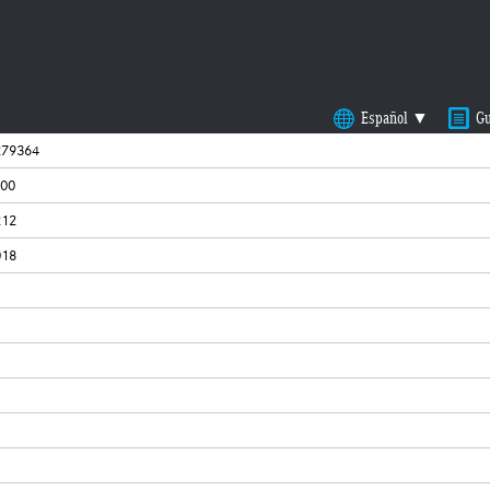
Español ▼
Gu
79364
600
212
018