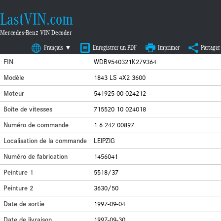
LastVIN.com
Mercedes-Benz VIN Decoder
Français ▼
Enregistrer un PDF
Imprimer
Partager
FIN
WDB9540321K279364
Modèle
1843 LS 4X2 3600
Moteur
541925 00 024212
Boîte de vitesses
715520 10 024018
Numéro de commande
1 6 242 00897
Localisation de la commande
LEIPZIG
Numéro de fabrication
1456041
Peinture 1
5518/37
Peinture 2
3630/50
Date de sortie
1997-09-04
Date de livraison
1997-09-30