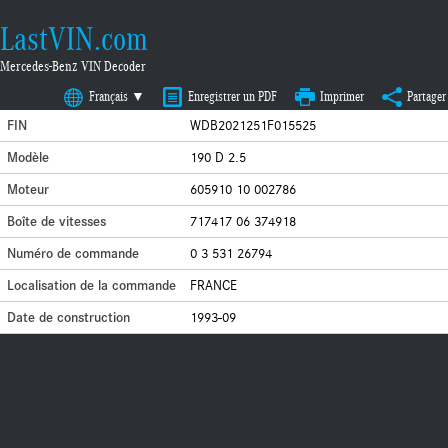
LastVIN.com
Mercedes-Benz VIN Decoder
Français ▼
Enregistrer un PDF
Imprimer
Partager
FIN
WDB2021251F015525
Modèle
190 D 2.5
Moteur
605910 10 002786
Boîte de vitesses
717417 06 374918
Numéro de commande
0 3 531 26794
Localisation de la commande
FRANCE
Date de construction
1993-09